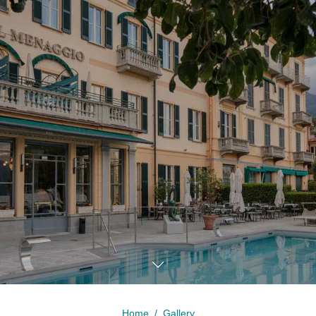
dettagli pre
2
1
Home
Gallery