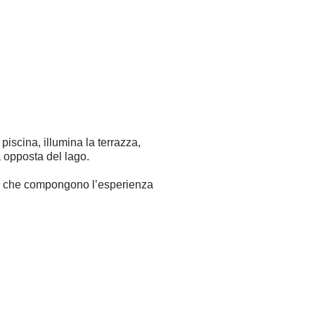
bambini
Modifica / Cancella prenotazione
piscina, illumina la terrazza,
 opposta del lago.
ggi che compongono l’esperienza