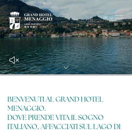
IT
EN
FR
DE
Arrivo e
partenza
9
10
ago
2026
ago
2
Occupazione
BENVENUTI AL GRAND HOTEL
dettagli prenotazione
2
adulti
MENAGGIO.
1
camere
DOVE PRENDE VITA IL SOGNO
0
bambini
ITALIANO, AFFACCIATI SUL LAGO DI