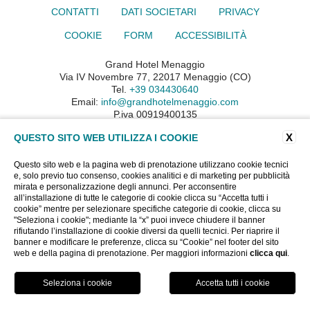
CONTATTI
DATI SOCIETARI
PRIVACY
COOKIE
FORM
ACCESSIBILITÀ
Grand Hotel Menaggio
Via IV Novembre 77, 22017 Menaggio (CO)
Tel.
+39 034430640
Email:
info@grandhotelmenaggio.com
P.iva 00919400135
CIN: IT013145A193EMU62T
X
QUESTO SITO WEB UTILIZZA I COOKIE
WEBSITE BY BLASTNESS
Questo sito web e la pagina web di prenotazione utilizzano cookie tecnici
e, solo previo tuo consenso, cookies analitici e di marketing per pubblicità
mirata e personalizzazione degli annunci. Per acconsentire
all’installazione di tutte le categorie di cookie clicca su “Accetta tutti i
cookie” mentre per selezionare specifiche categorie di cookie, clicca su
"Seleziona i cookie"; mediante la “x” puoi invece chiudere il banner
rifiutando l’installazione di cookie diversi da quelli tecnici. Per riaprire il
banner e modificare le preferenze, clicca su “Cookie” nel footer del sito
web e della pagina di prenotazione. Per maggiori informazioni
clicca qui
.
PRENOTA