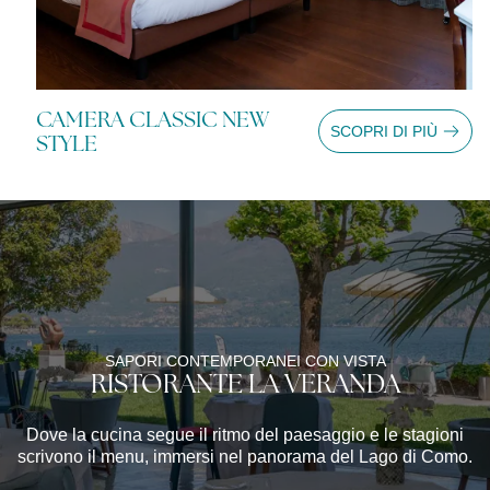
CAMERA CLASSIC NEW
C
Ù
SCOPRI DI PIÙ
STYLE
S
SAPORI CONTEMPORANEI CON VISTA
RISTORANTE LA VERANDA
Dove la cucina segue il ritmo del paesaggio e le stagioni
scrivono il menu, immersi nel panorama del Lago di Como.