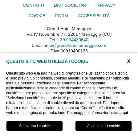
CONTATTI
DATI SOCIETARI
PRIVACY
COOKIE
FORM
ACCESSIBILITÀ
Grand Hotel Menaggio
Via IV Novembre 77, 22017 Menaggio (CO)
Tel.
+39 034430640
Email:
info@grandhotelmenaggio.com
P.iva 00919400135
CIN: IT013145A193EMU62T
X
QUESTO SITO WEB UTILIZZA I COOKIE
WEBSITE BY BLASTNESS
Questo sito web e la pagina web di prenotazione utilizzano cookie tecnici
e, solo previo tuo consenso, cookies analitici e di marketing per pubblicità
mirata e personalizzazione degli annunci. Per acconsentire
all’installazione di tutte le categorie di cookie clicca su “Accetta tutti i
cookie” mentre per selezionare specifiche categorie di cookie, clicca su
"Seleziona i cookie"; mediante la “x” puoi invece chiudere il banner
rifiutando l’installazione di cookie diversi da quelli tecnici. Per riaprire il
banner e modificare le preferenze, clicca su “Cookie” nel footer del sito
web e della pagina di prenotazione. Per maggiori informazioni
clicca qui
.
PRENOTA