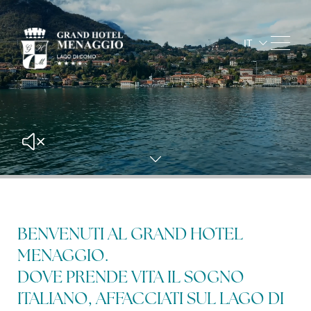
IT
EN
FR
DE
Arrivo e
partenza
8
9
ago
2026
ago
20
Occupazione
BENVENUTI AL GRAND HOTEL
dettagli prenotazione
2
adulti
MENAGGIO.
1
camere
DOVE PRENDE VITA IL SOGNO
0
bambini
ITALIANO, AFFACCIATI SUL LAGO DI