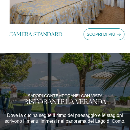
CAMERA CLASSIC NEW
C
Ù
SCOPRI DI PIÙ
STYLE
S
SAPORI CONTEMPORANEI CON VISTA
RISTORANTE LA VERANDA
Dove la cucina segue il ritmo del paesaggio e le stagioni
scrivono il menu, immersi nel panorama del Lago di Como.