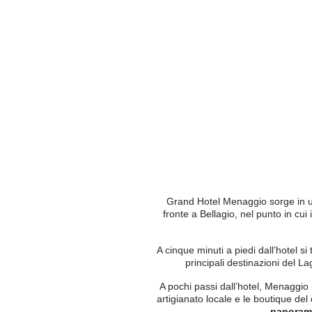
IT
EN
FR
DE
Grand Hotel Menaggio sorge in una
fronte a Bellagio, nel punto in cui
A cinque minuti a piedi dall’hotel si t
principali destinazioni del L
A pochi passi dall’hotel, Menaggio i
artigianato locale e le boutique del
panoram