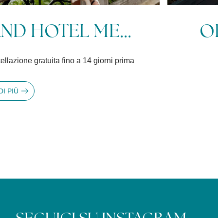
ECIALE - COLAZI...
sul tuo soggiorno. Solo prenotando qui
SCOPRI DI PIÙ