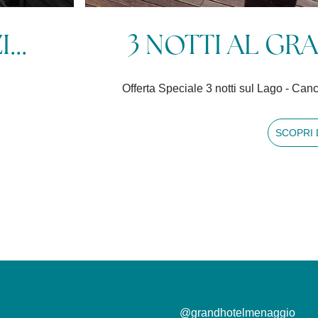
 ME...
4 NOTTI AL
a 14 giorni prima
Offerta Speciale 4 notti sul La
@grandhotelmenaggio