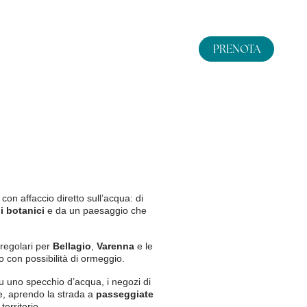
PRENOTA
Prenotando dal sito ufficiale avrai:
Miglior tariffa garantita
Migliori condizioni di
cancellazione
Arrivo e partenza
Utilizzo della palestra
Teli piscina inclusi
9
10
ago
2026
ago
2026
, con affaccio diretto sull’acqua: di
Wi-Fi
i botanici
e da un paesaggio che
Occupazione
regolari per
Bellagio
,
Varenna
e le
o con possibilità di ormeggio.
notazione
adulti
su uno specchio d’acqua, i negozi di
ne, aprendo la strada a
passeggiate
camere
erritorio.