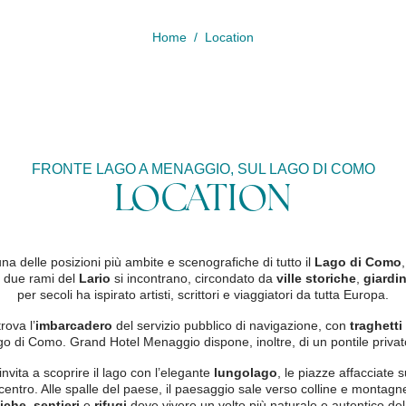
Home
Location
FRONTE LAGO A MENAGGIO, SUL LAGO DI COMO
LOCATION
 delle posizioni più ambite e scenografiche di tutto il
Lago di Como
 i due rami del
Lario
si incontrano, circondato da
ville storiche
,
giardin
per secoli ha ispirato artisti, scrittori e viaggiatori da tutta Europa.
rova l’
imbarcadero
del servizio pubblico di navigazione, con
traghetti
ago di Como. Grand Hotel Menaggio dispone, inoltre, di un pontile privat
dettagli pre
2
nvita a scoprire il lago con l’elegante
lungolago
, le piazze affacciate 
 centro. Alle spalle del paese, il paesaggio sale verso colline e montag
1
iche
,
sentieri
e
rifugi
dove vivere un volto più naturale e autentico del t