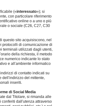
bambini
ficabile («
interessato
»); si
ente, con particolare riferimento
entificativo online o a uno o più
lturale o sociale (C26, C27, C30
di questo sito acquisiscono, nel
Modifica / Cancella prenotazione
ei protocolli di comunicazione di
 terminali utilizzati dagli utenti,
orario della richiesta, il metodo
dice numerico indicante lo stato
rativo e all'ambiente informatico
indirizzi di contatto indicati su
dell'indirizzo del mittente,
nali inseriti.
aforme di Social Media
zate dal Titolare, si rimanda alle
i conferiti dall'utenza attraverso