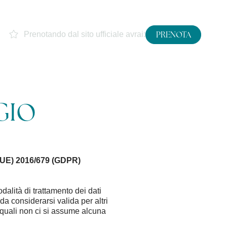
PRENOTA
Prenotando dal sito ufficiale avrai:
Miglior tariffa garantita
Migliori condizioni di
cancellazione
GIO
Arrivo e partenza
Utilizzo della palestra
Teli piscina inclusi
7
8
ago
2026
ago
2026
Wi-Fi
o (UE) 2016/679 (GDPR)
Occupazione
lità di trattamento dei dati
notazione
da considerarsi valida per altri
adulti
 i quali non ci si assume alcuna
camere