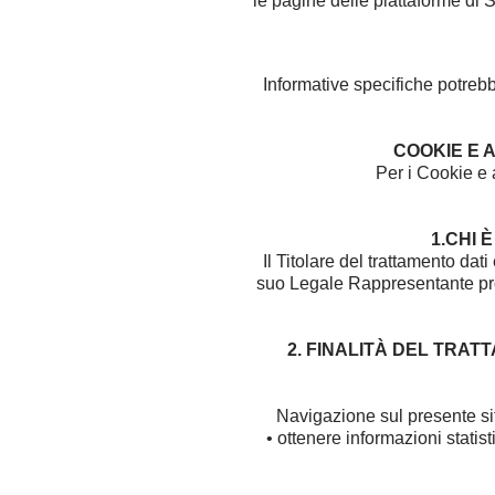
le pagine delle piattaforme di S
Informative specifiche potrebbe
COOKIE E 
Per i Cookie e a
1.CHI 
Il Titolare del trattamento dati
suo Legale Rappresentante pro
2. FINALITÀ DEL TRA
Navigazione sul presente sit
• ottenere informazioni statist