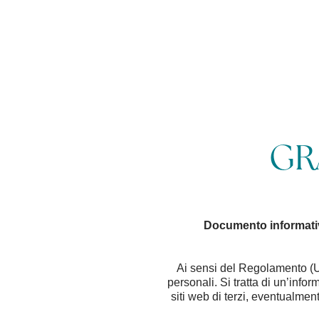
IT
EN
FR
DE
GR
Documento informativo
Ai sensi del Regolamento (U
personali. Si tratta di un’info
siti web di terzi, eventualment