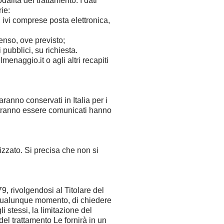
dalità del trattamento. I dati
rie:
, ivi comprese posta elettronica,
senso, ove previsto;
pubblici, su richiesta.
enaggio.it o agli altri recapiti
aranno conservati in Italia per i
 potranno essere comunicati hanno
izzato. Si precisa che non si
?
9, rivolgendosi al Titolare del
n qualunque momento, di chiedere
li stessi, la limitazione del
e del trattamento Le fornirà in un