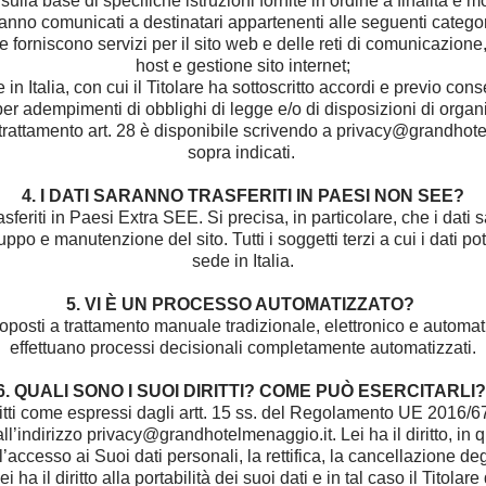
ulla base di specifiche istruzioni fornite in ordine a finalità e mo
anno comunicati a destinatari appartenenti alle seguenti catego
he forniscono servizi per il sito web e delle reti di comunicazione
host e gestione sito internet;
 in Italia, con cui il Titolare ha sottoscritto accordi e previo con
per adempimenti di obblighi di legge e/o di disposizioni di organi 
rattamento art. 28 è disponibile scrivendo a privacy@grandhotelm
sopra indicati.
4. I DATI SARANNO TRASFERITI IN PAESI NON SEE?
sferiti in Paesi Extra SEE. Si precisa, in particolare, che i dati s
iluppo e manutenzione del sito. Tutti i soggetti terzi a cui i dati
sede in Italia.
5. VI È UN PROCESSO AUTOMATIZZATO?
toposti a trattamento manuale tradizionale, elettronico e automat
effettuano processi decisionali completamente automatizzati.
6. QUALI SONO I SUOI DIRITTI? COME PUÒ ESERCITARLI
diritti come espressi dagli artt. 15 ss. del Regolamento UE 2016/67
all’indirizzo privacy@grandhotelmenaggio.it. Lei ha il diritto, i
l’accesso ai Suoi dati personali, la rettifica, la cancellazione deg
ei ha il diritto alla portabilità dei suoi dati e in tal caso il Titolar