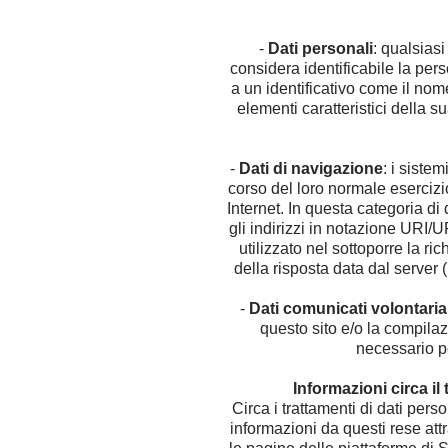
-
Dati personali
: qualsiasi
considera identificabile la pers
a un identificativo come il nome
elementi caratteristici della s
-
Dati di navigazione
: i siste
corso del loro normale esercizio
Internet. In questa categoria di d
gli indirizzi in notazione URI/U
utilizzato nel sottoporre la ri
della risposta data dal server (
-
Dati comunicati volontari
questo sito e/o la compilaz
necessario pe
Informazioni circa il
Circa i trattamenti di dati perso
informazioni da questi rese attra