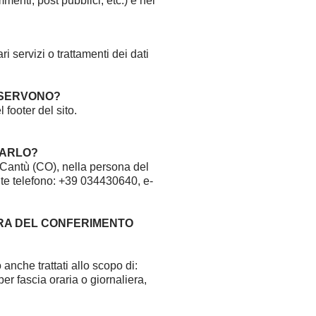
menti, post pubblici, etc.) e nel
i servizi o trattamenti dei dati
A SERVONO?
 footer del sito.
TTARLO?
– Cantù (CO), nella persona del
te telefono: +39 034430640, e-
URA DEL CONFERIMENTO
anche trattati allo scopo di:
per fascia oraria o giornaliera,