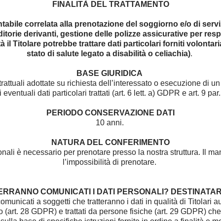
FINALITÀ DEL TRATTAMENTO
abile correlata alla prenotazione del soggiorno e/o di servizi 
ditorie derivanti, gestione delle polizze assicurative per respon
à il Titolare potrebbe trattare dati particolari forniti volonta
stato di salute legato a disabilità o celiachia)
.
BASE GIURIDICA
ttuali adottate su richiesta dell’interessato o esecuzione di un c
ventuali dati particolari trattati (art. 6 lett. a) GDPR e art. 9 par
PERIODO CONSERVAZIONE DATI
10 anni.
NATURA DEL CONFERIMENTO
sonali è necessario per prenotare presso la nostra struttura. Il 
l’impossibilità di prenotare.
 VERRANNO COMUNICATI I DATI PERSONALI? DESTINATARI
omunicati a soggetti che tratteranno i dati in qualità di Titolari 
 (art. 28 GDPR) e trattati da persone fisiche (art. 29 GDPR) che 