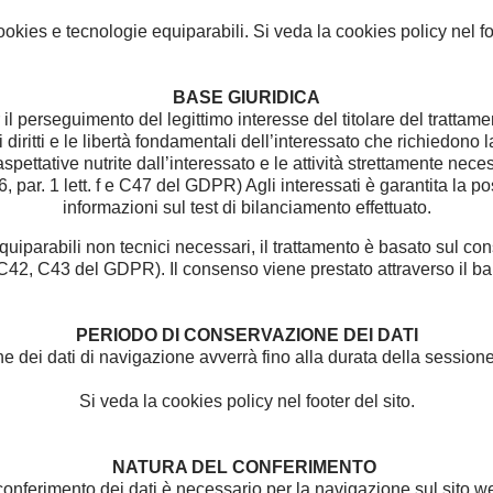
cookies e tecnologie equiparabili. Si veda la cookies policy nel foo
BASE GIURIDICA
 il perseguimento del legittimo interesse del titolare del trattame
 diritti e le libertà fondamentali dell’interessato che richiedono 
spettative nutrite dall’interessato e le attività strettamente nec
, par. 1 lett. f e C47 del GDPR) Agli interessati è garantita la pos
informazioni sul test di bilanciamento effettuato.
quiparabili non tecnici necessari, il trattamento è basato sul con
 e C42, C43 del GDPR). Il consenso viene prestato attraverso il ba
PERIODO DI CONSERVAZIONE DEI DATI
 dei dati di navigazione avverrà fino alla durata della session
Si veda la cookies policy nel footer del sito.
NATURA DEL CONFERIMENTO
 conferimento dei dati è necessario per la navigazione sul sito w