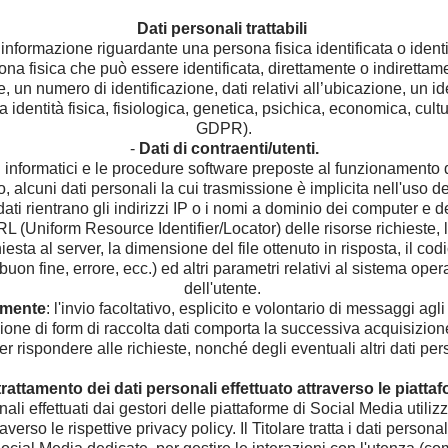
0
Dati personali trattabili
 informazione riguardante una persona fisica identificata o identi
ona fisica che può essere identificata, direttamente o indirettam
, un numero di identificazione, dati relativi all’ubicazione, un id
ua identità fisica, fisiologica, genetica, psichica, economica, cu
GDPR).
-
Dati di contraenti/utenti.
mi informatici e le procedure software preposte al funzionamento 
, alcuni dati personali la cui trasmissione è implicita nell'uso d
ati rientrano gli indirizzi IP o i nomi a dominio dei computer e dei
RL (Uniform Resource Identifier/Locator) delle risorse richieste, l'
chiesta al server, la dimensione del file ottenuto in risposta, il co
buon fine, errore, ecc.) ed altri parametri relativi al sistema ope
dell'utente.
amente
: l'invio facoltativo, esplicito e volontario di messaggi agli 
ione di form di raccolta dati comporta la successiva acquisizione 
r rispondere alle richieste, nonché degli eventuali altri dati perso
 trattamento dei dati personali effettuato attraverso le piatt
nali effettuati dai gestori delle piattaforme di Social Media utiliz
verso le rispettive privacy policy. Il Titolare tratta i dati personal