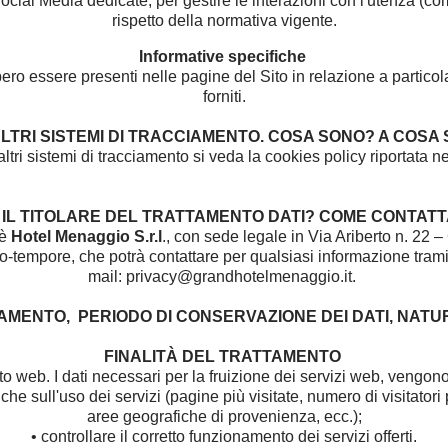
ocial Media dedicate, per gestire le interazioni con l'utenza (com
rispetto della normativa vigente.
Informative specifiche
ro essere presenti nelle pagine del Sito in relazione a particolar
forniti.
ALTRI SISTEMI DI TRACCIAMENTO. COSA SONO? A COS
ltri sistemi di tracciamento si veda la cookies policy riportata nel
È IL TITOLARE DEL TRATTAMENTO DATI? COME CONTA
 è
Hotel Menaggio S.r.l
., con sede legale in Via Ariberto n. 22 
-tempore, che potrà contattare per qualsiasi informazione trami
mail:
privacy@grandhotelmenaggio.it.
TTAMENTO, PERIODO DI CONSERVAZIONE DEI DATI, NAT
FINALITÀ DEL TRATTAMENTO
o web. I dati necessari per la fruizione dei servizi web, vengono 
iche sull'uso dei servizi (pagine più visitate, numero di visitatori 
aree geografiche di provenienza, ecc.);
• controllare il corretto funzionamento dei servizi offerti.