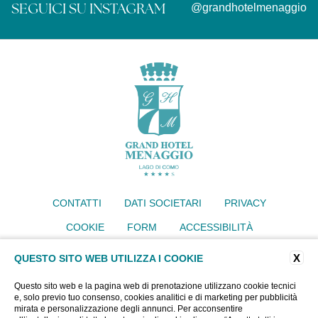
SEGUICI SU INSTAGRAM
@grandhotelmenaggio
CONTATTI
DATI SOCIETARI
PRIVACY
COOKIE
FORM
ACCESSIBILITÀ
Grand Hotel Menaggio
X
QUESTO SITO WEB UTILIZZA I COOKIE
Via IV Novembre 77, 22017 Menaggio (CO)
Tel.
+39 034430640
Questo sito web e la pagina web di prenotazione utilizzano cookie tecnici
Email:
info@grandhotelmenaggio.com
e, solo previo tuo consenso, cookies analitici e di marketing per pubblicità
P.iva 00919400135
mirata e personalizzazione degli annunci. Per acconsentire