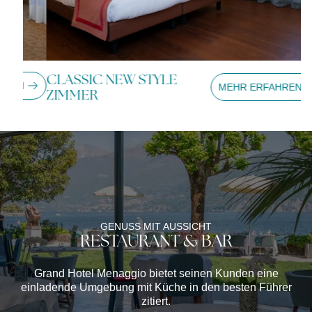
CLASSIC NEW STYLE
C
N
MEHR ERFAHREN
ZIMMER
Z
GENUSS MIT AUSSICHT
RESTAURANT & BAR
Grand Hotel Menaggio bietet seinen Kunden eine
einladende Umgebung mit Küche in den besten Führer
zitiert.