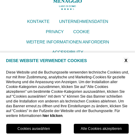
KONTAKTE
UNTERNEHMENSDATEN
PRIVACY
COOKIE
WEITERE INFORMATIONEN ANFORDERN
ACCESSIBILITY
X
DIESE WEBSITE VERWENDET COOKIES
Grand Hotel Menaggio
Via IV Novembre 77, 22017 Menaggio (CO)
Diese Website und die Buchungsseite verwenden technische Cookies und,
Tel.
+39 034430640
nur mit Ihrer Zustimmung, analytische und Marketing-Cookies für gezielte
Email:
info@grandhotelmenaggio.com
Werbung und die Anpassung von Anzeigen. Um der Installation aller
P.iva 00919400135
Cookie-Kategorien zuzustimmen, klicken Sie auf “Alle Cookies
akzeptieren” um bestimmte Cookie-Kategorien auszuwählen, klicken Sie
CIN: IT013145A193EMU62T
auf “Cookies auswählen” mit dem “x” können Sie das Banner schließen
und die Installation von anderen als technischen Cookies ablehnen. Um
das Banner erneut zu öffnen und Ihre Einstellungen zu ändern, klicken Sie
WEBSITE BY BLASTNESS
auf “Cookies” in der Fußzeile der Website und der Buchungsseite. Für
weitere Informationen
hier klicken
.
BUCHEN