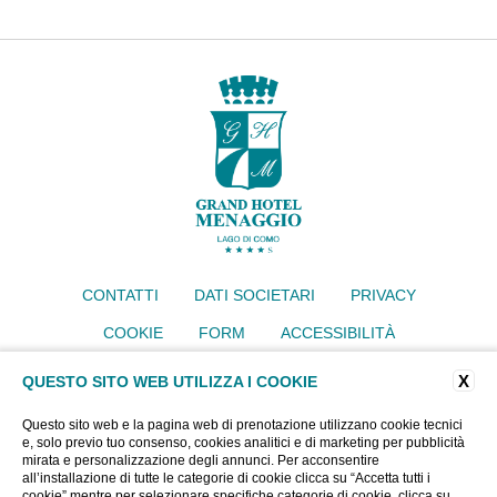
CONTATTI
DATI SOCIETARI
PRIVACY
COOKIE
FORM
ACCESSIBILITÀ
Grand Hotel Menaggio
X
QUESTO SITO WEB UTILIZZA I COOKIE
Via IV Novembre 77, 22017 Menaggio (CO)
Tel.
+39 034430640
Questo sito web e la pagina web di prenotazione utilizzano cookie tecnici
Email:
info@grandhotelmenaggio.com
e, solo previo tuo consenso, cookies analitici e di marketing per pubblicità
P.iva 00919400135
mirata e personalizzazione degli annunci. Per acconsentire
CIN: IT013145A193EMU62T
all’installazione di tutte le categorie di cookie clicca su “Accetta tutti i
cookie” mentre per selezionare specifiche categorie di cookie, clicca su